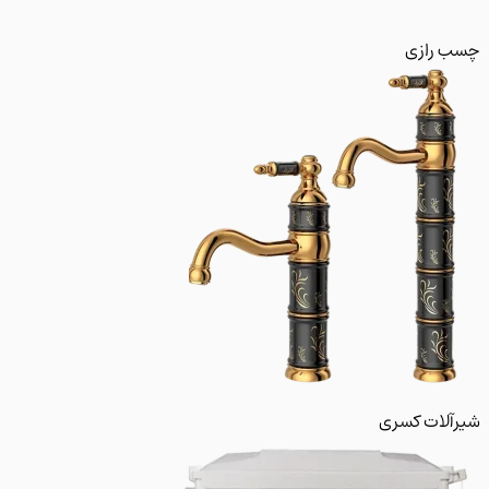
 رازی
لات کسری