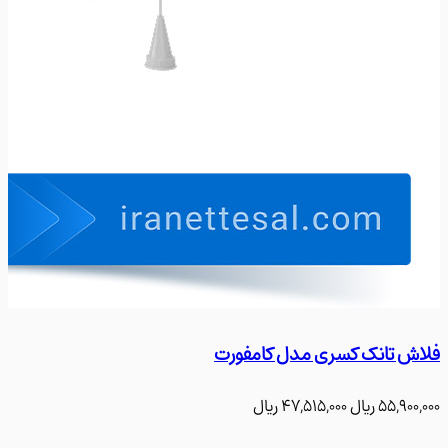
ش تانک کسری مدل کامفورت
فلاش 
55,90
﷼
47,515,000
﷼
700,000