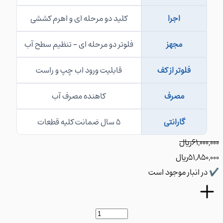
اجرا
کلید دو مرحله ای و اهرم کششی
مجهز
فلوتر دو مرحله ای – تنظیم سطح آب
فلوتر از کف
قابلیت ورود اب چپ و راست
مصرف
کاهنده مصرف آب
گارانتی
5 سال ضمانت کلیه قطعات
61,00
﷼
51,85
﷼
ر انبار موجود است