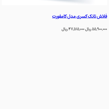
ش تانک کسری مدل کامفورت
فلاش 
55,90
﷼
47,515,000
﷼
700,000