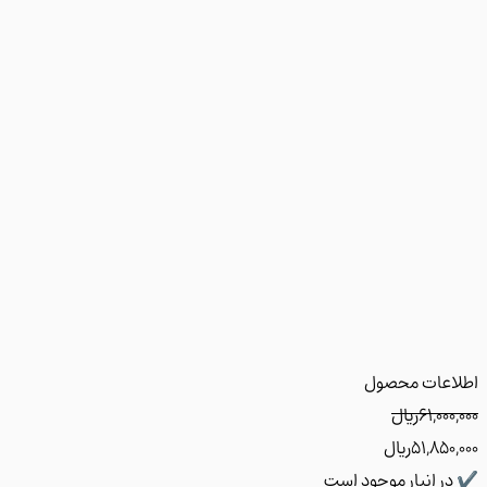
عات محصول
61,00
﷼
51,85
﷼
ر انبار موجود است