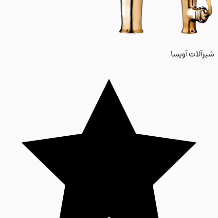
لات آویسا