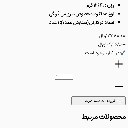
وزن : 12640 گرم
نوع عملکرد: مخصوص سرویس فرنگی
تعداد در کارتن (سفارش عمده): 1 عدد
127,400
﷼
104,468
﷼
ر انبار موجود است
افزودن به سبد خرید
ولات مرتبط