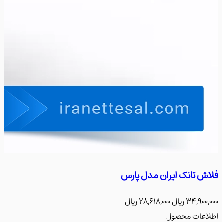
 تانک ایران مدل پارس
فلاش ت
34,900
﷼
28,618,000
﷼
900,000
عات محصول