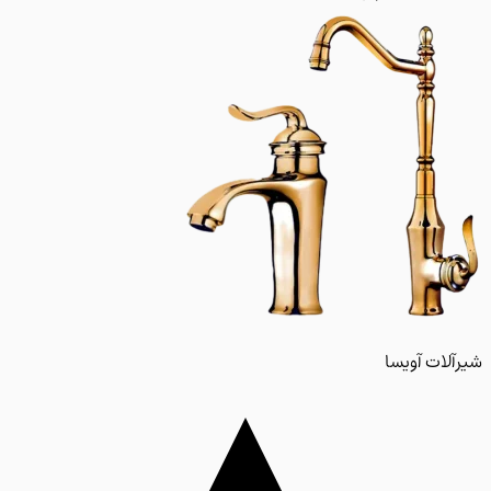
لات آویسا