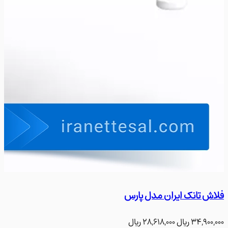
 تانک ایران مدل پارس
فلاش ت
34,900
﷼
28,618,000
﷼
900,000