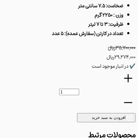
ضخامت: 7.5 سانتی متر
وزن : 2250 گرم
ظرفیت: 3 تا 7 لیتر
تعداد در کارتن (سفارش عمده): 5 عدد
35,700
﷼
29,274
﷼
ر انبار موجود است
افزودن به سبد خرید
ولات مرتبط