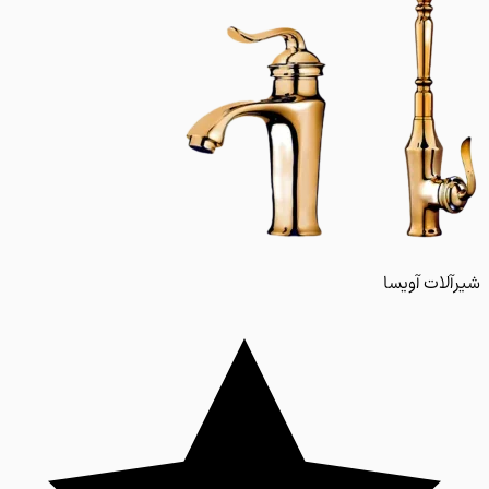
لات آویسا