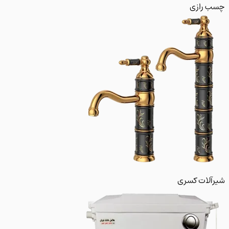
 رازی
لات کسری