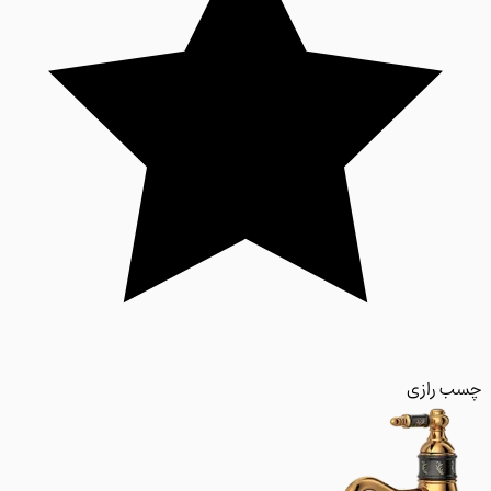
 رازی