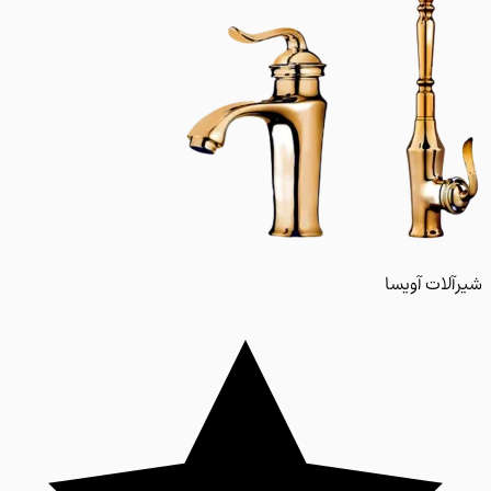
لات آویسا