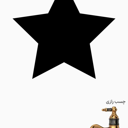
 رازی