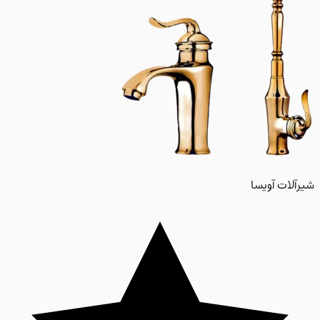
لات آویسا