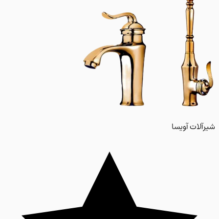
لات آویسا