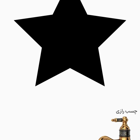
 رازی