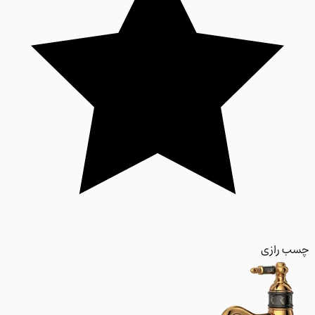
 رازی