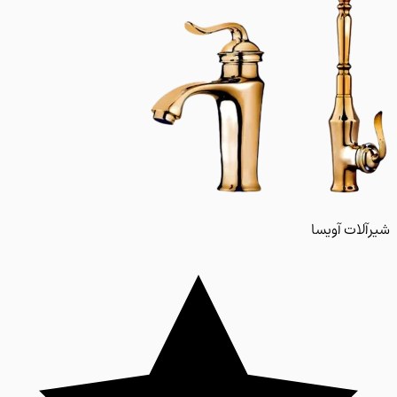
لات آویسا